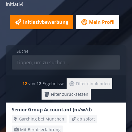
initiativ!
Initiativbewerbung
Mein Profil
Suche
12
von
12
Ergebnisse
Filter einblenden
Filter zurücksetzen
Senior Group Accountant (m/w/d)
Garching bei München
ab sofort
Mit Berufserfahrung