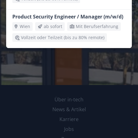
Product Security Engineer / Manager (m/w/d)
Wien
ab sofort
Mit Berufserfahrung
Vollzeit oder Teilzeit (bis zu 80% remote)
Über in-tech
News & Artikel
Karriere
Jobs