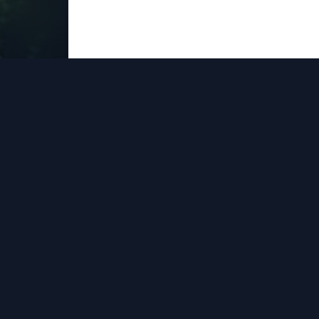
Wir entwickeln Technologien, die Zuku
machen: Als Engineering- und Digitalisie
begleiten wir unsere Kunden bei der 
intelligenter, vernetzter und softwarebasie