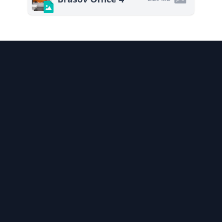
nft möglich
Über in-tech
Kontak
rungspartner
News & Artikel
Impre
Entwicklung
Karriere
AGB
rter Systeme.