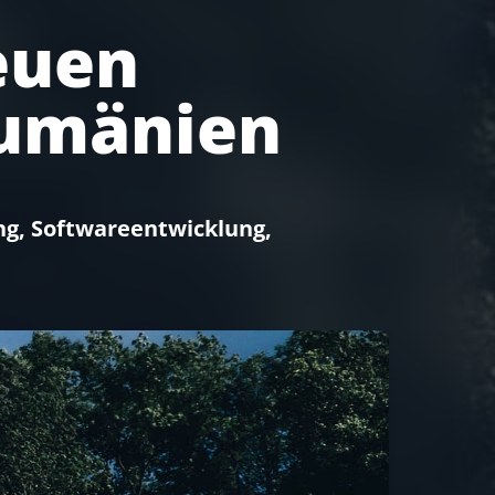
euen
Rumänien
ng, Softwareentwicklung,