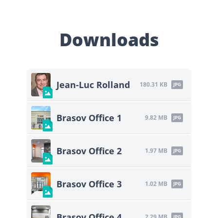
Downloads
Jean-Luc Rolland
180.31 KB
JPG
Brasov Office 1
9.82 MB
JPG
Brasov Office 2
1.97 MB
JPG
Brasov Office 3
1.02 MB
JPG
Brasov Office 4
2.29 MB
JPG