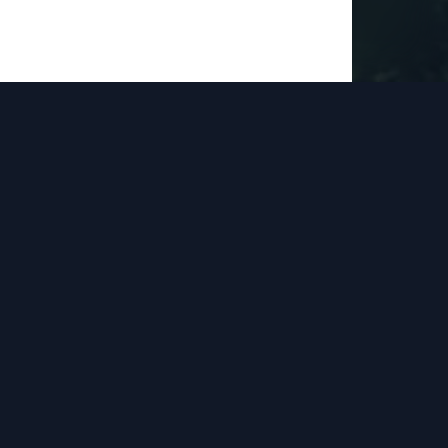
t
ssum