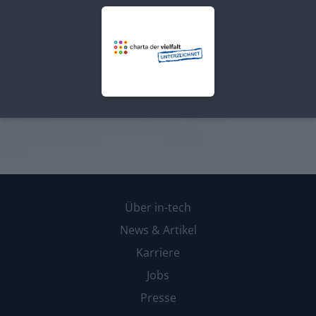
Über in-tech
News & Artikel
Karriere
Jobs
Presse