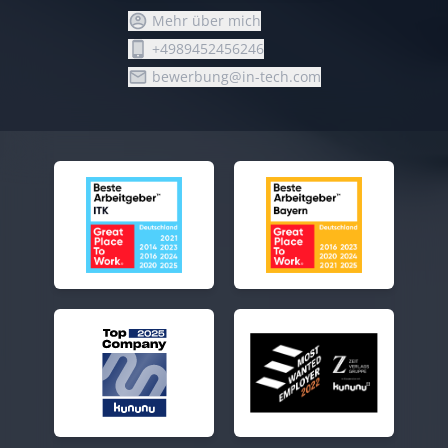
Mehr über mich
+4989452456246
bewerbung@in-tech.com